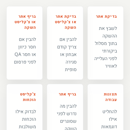
בדיקת אתר
בדיקת אתר
בריף אתר
או צ'קליסט
או צ'קליסט
השקה
השקה
לשבץ את
ההשקה
להבין אם
להבין אם
בתוך מסלול
צריך קודם
חסר כיוון
ביקורתי
אבחון או
או חסר QA
לפני העלייה
סגירה
לפני פרסום
לאוויר
סופית
תצוגות
בריף אתר
צ'קליסט
עבודה
הוכחות
להבין מה
להחליט
לבדוק אילו
נדרש לפני
אילו
הוכחות
שסוגרים
דוגמאות
משולבות
השקה