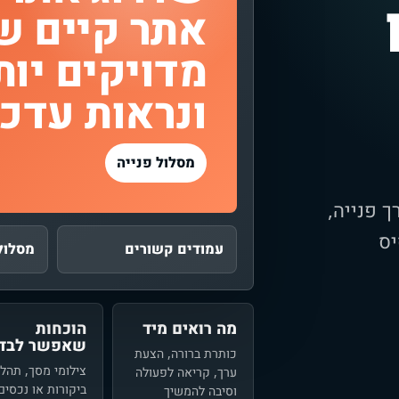
אתר קיים ש
ונראות עדכנ
מסלול פנייה
ך פנייה,
יס
עמודים קשורים
מסלול
מה רואים מיד
הוכחות
שאפשר לבדו
כותרת ברורה, הצעת
צילומי מסך, תהלי
ערך, קריאה לפעולה
ביקורות או נכסים
וסיבה להמשיך