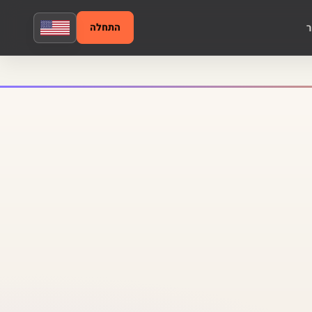
ר
התחלה