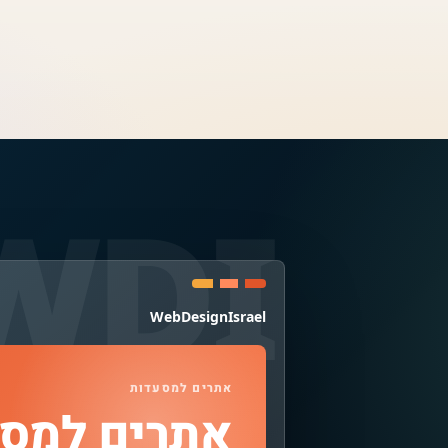
WebDesignIsrael
אתרים למסעדות
אתרים למסע