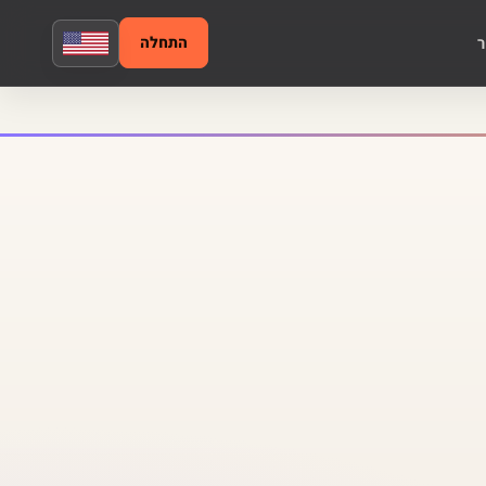
ר
התחלה