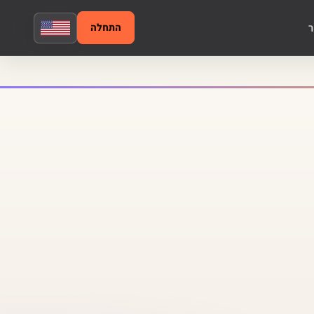
ר
התחלה