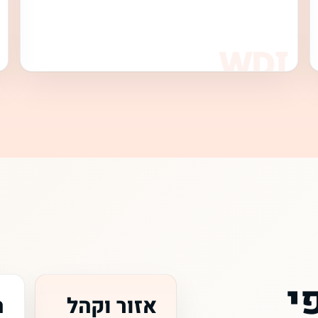
י
אזור וקהל
ה