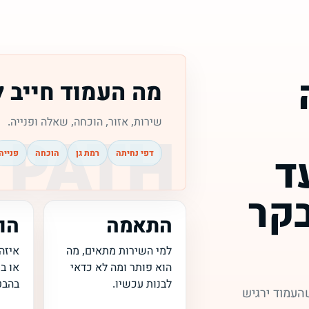
מה העמוד חייב 
שירות, אזור, הוכחה, שאלה ופנייה.
ד
דפי נחיתה
רמת גן
הוכחה
פנייה
קר
התאמה
הו
למי השירות מתאים, מה
איזה
הוא פותר ומה לא כדאי
או ב
לבנות עכשיו.
בהבט
העמוד ירגיש