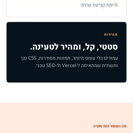
זרימת קביעת שיחה
מהירות
סטטי, קל, ומהיר לטעינה.
עמודים בלי עומס מיותר, תמונות מסודרות, CSS נקי
ותשתית שמתאימה ל-Vercel ול-SEO טכני.
מה העמוד הזה משיג