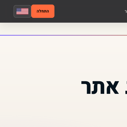
ר
התחלה
 אתר